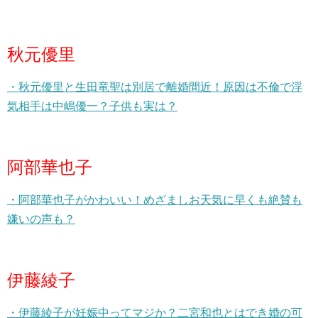
秋元優里
・秋元優里と生田竜聖は別居で離婚間近！原因は不倫で浮
気相手は中嶋優一？子供も実は？
阿部華也子
・阿部華也子がかわいい！めざましお天気に早くも絶賛も
嫌いの声も？
伊藤綾子
・伊藤綾子が妊娠中ってマジか？二宮和也とはでき婚の可