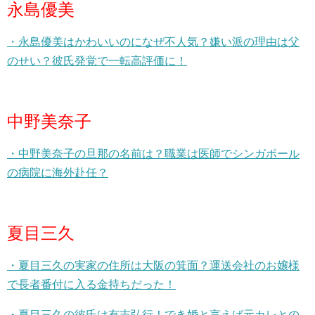
永島優美
・永島優美はかわいいのになぜ不人気？嫌い派の理由は父
のせい？彼氏発覚で一転高評価に！
中野美奈子
・中野美奈子の旦那の名前は？職業は医師でシンガポール
の病院に海外赴任？
夏目三久
・夏目三久の実家の住所は大阪の箕面？運送会社のお嬢様
で長者番付に入る金持ちだった！
・夏目三久の彼氏は有吉弘行！でき婚と言えば元カレとの