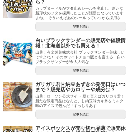
ら？
カップヌードルがフタ止めシールを廃止し、新たな
新形状のフタを採用したことが話題になっています
よね。 そういえばあのシールっていつから採用さ...
記事を読む
白いブラックサンダーの販売店や値段情
報！北海道以外でも買える！
出典：有楽製菓株式会社 ブラックサンダー美味しい
ですよね！ そのホワイトチョコ版とも言える、白い
ブラックサンダーが今大人気な...
記事を読む
ガリガリ君甘納豆あずきの発売日はいつ
まで？販売店やカロリーや成分は？
出典：ローソン公式サイト 夏と言えばガリガリ君！
新たな限定商品はなんと、甘納豆味カキ氷をミルク
味のアイスで包んだ「ずっしりあず...
記事を読む
アイスボックスが売り切れ品薄で販売休