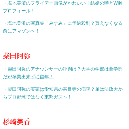
・塩地美澄のフライデー画像がかわいい！結婚の噂とWiki
プロフィール！
・塩地美澄の写真集「みすみ」に予約殺到？買えなくなる
前にアマゾンへ！
柴田阿弥
・柴田阿弥のアナウンサーの評判は？大学の学部は薬学部
だが卒業出来ずに留年！
・柴田阿弥の実家は愛知県の甚目寺の病院？弟は法政大か
らプロ野球ではなく東邦ガスへ！
杉崎美香