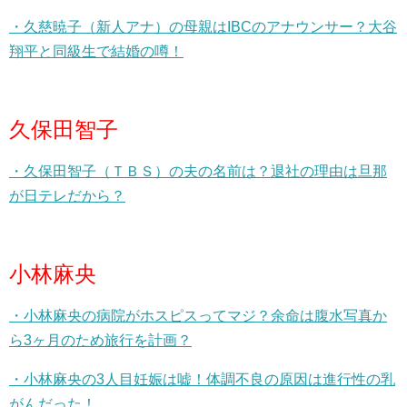
・久慈暁子（新人アナ）の母親はIBCのアナウンサー？大谷
翔平と同級生で結婚の噂！
久保田智子
・久保田智子（ＴＢＳ）の夫の名前は？退社の理由は旦那
が日テレだから？
小林麻央
・小林麻央の病院がホスピスってマジ？余命は腹水写真か
ら3ヶ月のため旅行を計画？
・小林麻央の3人目妊娠は嘘！体調不良の原因は進行性の乳
がんだった！