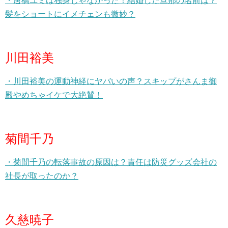
・唐橋ユミは独身じゃなかった！結婚した旦那の名前は？
髪をショートにイメチェンも微妙？
川田裕美
・川田裕美の運動神経にヤバいの声？スキップがさんま御
殿やめちゃイケで大絶賛！
菊間千乃
・菊間千乃の転落事故の原因は？責任は防災グッズ会社の
社長が取ったのか？
久慈暁子