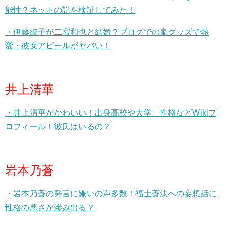
能性？ネットの説を検証してみた！
・伊藤綾子が二宮和也と結婚？ブログでの嵐グッズで熱
愛・彼女アピールがヤバい！
井上清華
・井上清華がかわいい！出身高校や大学、性格などWikiプ
ロフィール！彼氏はいるの？
岩本乃蒼
・岩本乃蒼の発言に嫌いの声多数！福士蒼汰への妄想話に
性格の悪さが滲み出る？