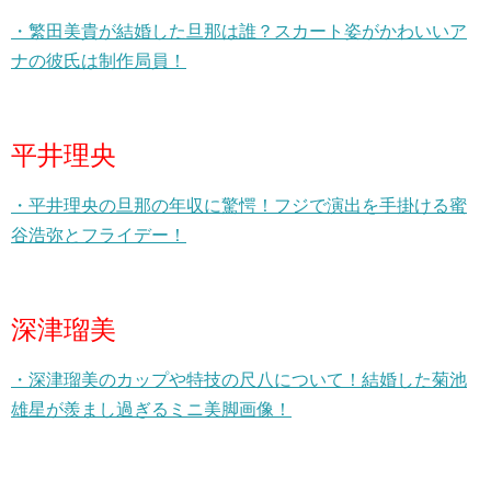
・繁田美貴が結婚した旦那は誰？スカート姿がかわいいア
ナの彼氏は制作局員！
平井理央
・平井理央の旦那の年収に驚愕！フジで演出を手掛ける蜜
谷浩弥とフライデー！
深津瑠美
・深津瑠美のカップや特技の尺八について！結婚した菊池
雄星が羨まし過ぎるミニ美脚画像！