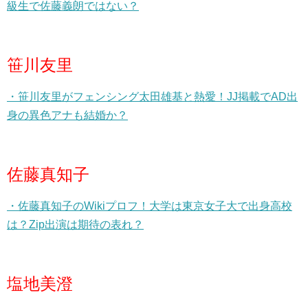
級生で佐藤義朗ではない？
笹川友里
・笹川友里がフェンシング太田雄基と熱愛！JJ掲載でAD出
身の異色アナも結婚か？
佐藤真知子
・佐藤真知子のWikiプロフ！大学は東京女子大で出身高校
は？Zip出演は期待の表れ？
塩地美澄