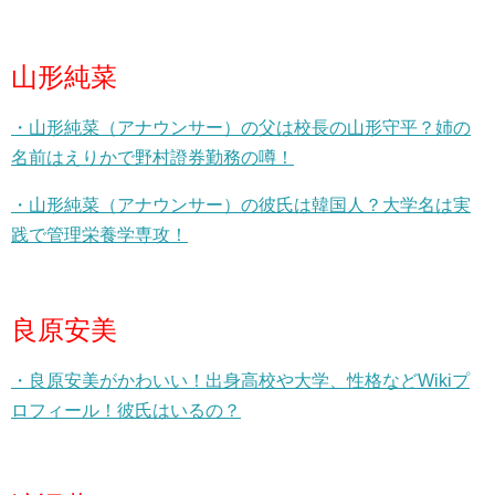
山形純菜
・山形純菜（アナウンサー）の父は校長の山形守平？姉の
名前はえりかで野村證券勤務の噂！
・山形純菜（アナウンサー）の彼氏は韓国人？大学名は実
践で管理栄養学専攻！
良原安美
・良原安美がかわいい！出身高校や大学、性格などWikiプ
ロフィール！彼氏はいるの？