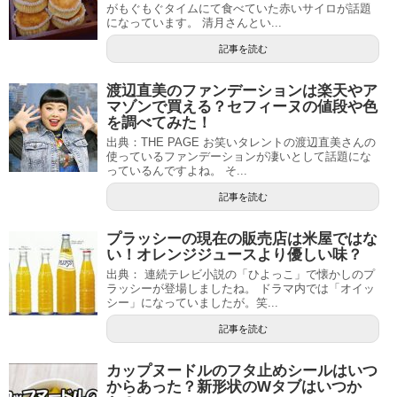
がもぐもぐタイムにて食べていた赤いサイロが話題
になっています。 清月さんとい...
記事を読む
渡辺直美のファンデーションは楽天やア
マゾンで買える？セフィーヌの値段や色
を調べてみた！
出典：THE PAGE お笑いタレントの渡辺直美さんの
使っているファンデーションが凄いとして話題にな
っているんですよね。 そ...
記事を読む
プラッシーの現在の販売店は米屋ではな
い！オレンジジュースより優しい味？
出典： 連続テレビ小説の「ひよっこ」で懐かしのプ
ラッシーが登場しましたね。 ドラマ内では「オイッ
シー」になっていましたが。笑...
記事を読む
カップヌードルのフタ止めシールはいつ
からあった？新形状のWタブはいつか