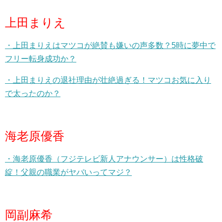
上田まりえ
・上田まりえはマツコが絶賛も嫌いの声多数？5時に夢中で
フリー転身成功か？
・上田まりえの退社理由が壮絶過ぎる！マツコお気に入り
で太ったのか？
海老原優香
・海老原優香（フジテレビ新人アナウンサー）は性格破
綻！父親の職業がヤバいってマジ？
岡副麻希