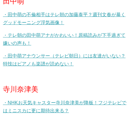
田中萌
・田中萌の不倫相手はテレ朝の加藤泰平？週刊文春が暴く
グッドモーニング浮気画像！
・テレ朝の田中萌アナがかわいい！原稿読みが下手過ぎて
嫌いの声も！
・田中萌アナウンサー（テレビ朝日）には友達がいない？
特技はピアノも楽譜が読めない！
寺川奈津美
・NHKお天気キャスター寺川奈津美が降板！フジテレビで
はミニスカに更に期待出来る？