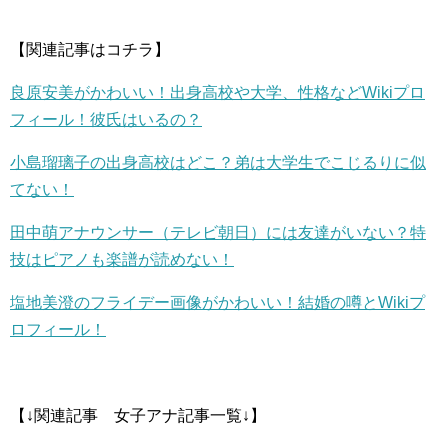
【関連記事はコチラ】
良原安美がかわいい！出身高校や大学、性格などWikiプロ
フィール！彼氏はいるの？
小島瑠璃子の出身高校はどこ？弟は大学生でこじるりに似
てない！
田中萌アナウンサー（テレビ朝日）には友達がいない？特
技はピアノも楽譜が読めない！
塩地美澄のフライデー画像がかわいい！結婚の噂とWikiプ
ロフィール！
【↓関連記事 女子アナ記事一覧↓】