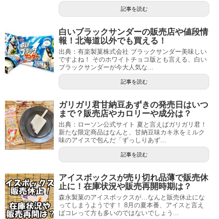
記事を読む
白いブラックサンダーの販売店や値段情
報！北海道以外でも買える！
出典：有楽製菓株式会社 ブラックサンダー美味しい
ですよね！ そのホワイトチョコ版とも言える、白い
ブラックサンダーが今大人気な...
記事を読む
ガリガリ君甘納豆あずきの発売日はいつ
まで？販売店やカロリーや成分は？
出典：ローソン公式サイト 夏と言えばガリガリ君！
新たな限定商品はなんと、甘納豆味カキ氷をミルク
味のアイスで包んだ「ずっしりあず...
記事を読む
アイスボックスが売り切れ品薄で販売休
止に！在庫状況や販売再開時期は？
森永製菓のアイスボックスが…なんと販売休止にな
ってしまうようです！ 8月の夏本番、アイスと言え
ばコレって方も多いのではないでしょう...