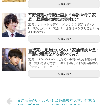
記事を読む
平野紫耀の母親は里奈？年齢や母子家
庭、脳腫瘍の病気の容体は？
出典：シネマトゥデイ ボイメンことBOYS AND
MENの元メンバーであり、現在はキンプリことKing
& Princeのメ...
記事を読む
吉沢亮に兄弟はいるの？家族構成や父・
母親の職業などを調べてみた！
出典：TOWNWORKマガジン 今勢いのある若手俳
優、吉沢亮さんです。 2018年4月公開の実写版映画
「ママレード・ボーイ」...
記事を読む
良原安美がかわいい！出身高校や大学、性格な