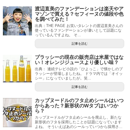
渡辺直美のファンデーションは楽天やア
マゾンで買える？セフィーヌの値段や色
を調べてみた！
出典：THE PAGE お笑いタレントの渡辺直美さんの
使っているファンデーションが凄いとして話題にな
っているんですよね。 そ...
記事を読む
プラッシーの現在の販売店は米屋ではな
い！オレンジジュースより優しい味？
出典： 連続テレビ小説の「ひよっこ」で懐かしのプ
ラッシーが登場しましたね。 ドラマ内では「オイッ
シー」になっていましたが。笑...
記事を読む
カップヌードルのフタ止めシールはいつ
からあった？新形状のWタブはいつか
ら？
カップヌードルがフタ止めシールを廃止し、新たな
新形状のフタを採用したことが話題になっています
よね。 そういえばあのシールっていつから採用さ...