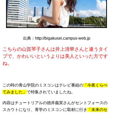
出典：http://bigakusei.campus-web.jp
こちらの山賀琴子さんは井上清華さんと違うタイ
プで、かわいいというよりは美人といった方です
ね。
この時の青山学院のミスコンはテレビ番組の
「今夜くらべ
てみました」
で特集されていましたね。
内容はチュートリアルの徳井義実さんがセントフォースの
スカウトになり、青学のミスコンに取材に行き
「未来のセ