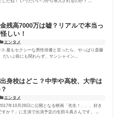
したね！ いったいいつから導入されるのか？ ...
金残高7000万は嘘？リアルで本当っ
が怪しい！
エンタメ
ニュース 最もセクシーな男性俳優と言ったら、やっぱり斎藤
 だいぶ前にも関わらず、サンシャイン...
の出身校はどこ？中学や高校、大学は
の？
エンタメ
2017年10月28日に公開となる映画「先生！、、、好き
すか？」に主演で出演予定の生田斗真さんです。 ...