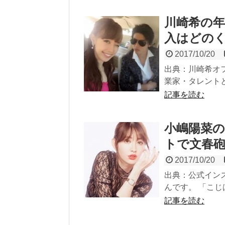
川崎希の年
入はどの
2017/10/20
出典：川崎希オフ
業家・タレントと
記事を読む
小嶋陽菜
トで文春
2017/10/20
出典：公式インス
んです。 「こじ
記事を読む