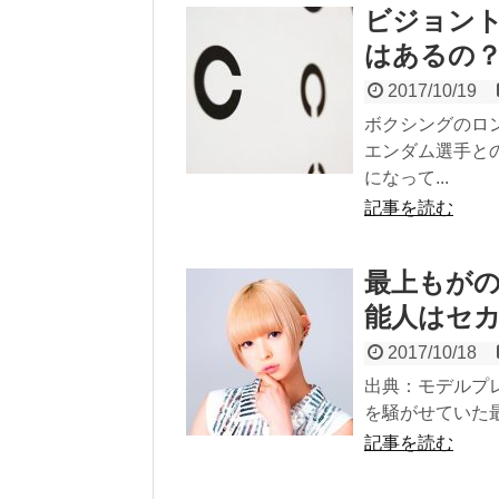
ビジョン
はあるの
2017/10/19
ボクシングのロ
エンダム選手と
になって...
記事を読む
最上もが
能人はセカオ
2017/10/18
出典：モデルプレ
を騒がせていた最
記事を読む