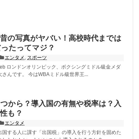
の昔の写真がヤバい！高校時代までは
だったってマジ？
エンタメ
,
スポーツ
rWeb ロンドンオリンピック、ボクシングミドル級金メダ
さんです。 今はWBAミドル級世界王...
いつから？導入国の有無や税率は？入
能性も？
エンタメ
出国する人に課す「出国税」の導入を行う方針を固めた