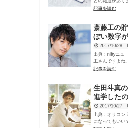
との報道がありま
記事を読む
斎藤工の貯
ぽい数字
2017/10/28
出典：nifty
工さんですよね。
記事を読む
生田斗真
進学した
2017/10/27
出典：オリコン 
になってもいいで