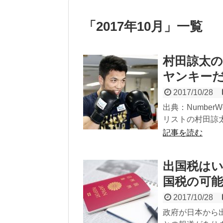
「
2017年10月
」
一覧
村田諒太
ヤンキー
2017/10/28
出典：Numbe
リストの村田諒太
記事を読む
出国税は
国税の可
2017/10/28
政府が日本から