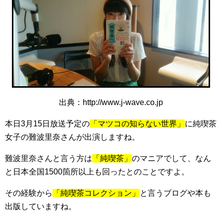
出典：http://www.j-wave.co.jp
本日3月15日放送予定の
「マツコの知らない世界」
に純喫茶
女子の難波里奈さんが出演しますね。
難波里奈さんと言う方は
「純喫茶」
のマニアでして、なん
と日本全国1500箇所以上も回ったとのことですよ。
その経験から
「純喫茶コレクション」
と言うブログや本も
出版していますね。