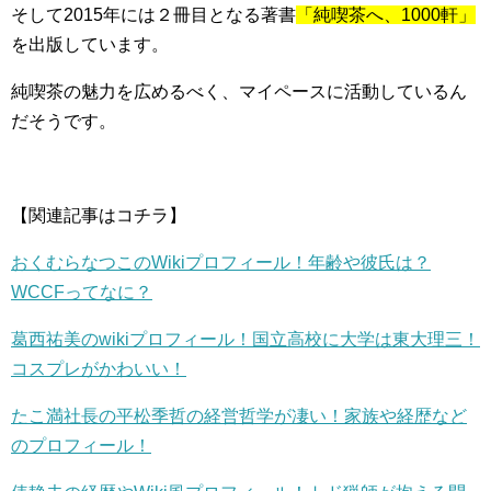
そして2015年には２冊目となる著書
「純喫茶へ、1000軒」
を出版しています。
純喫茶の魅力を広めるべく、マイペースに活動しているん
だそうです。
【関連記事はコチラ】
おくむらなつこのWikiプロフィール！年齢や彼氏は？
WCCFってなに？
葛西祐美のwikiプロフィール！国立高校に大学は東大理三！
コスプレがかわいい！
たこ満社長の平松季哲の経営哲学が凄い！家族や経歴など
のプロフィール！