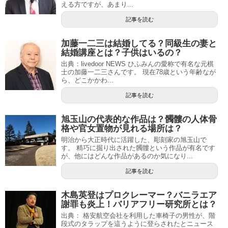
える方ですが、あまり...
記事を読む
加藤一二三は結婚してる？同級生の妻と
結婚講座とは？子供はいるの？
出典：livedoor NEWS ひふみんの愛称で有名な元棋
士の加藤一二三さんです。 現在78歳という年齢なが
ら、どこかかわ...
記事を読む
旭玉山の代表的な作品は？髑髏の人体骨
格や官女置物が見れる場所は？
明治から大正時代に活躍した、彫刻家の旭玉山で
す。 精巧に掘り出された髑髏という作品が有名です
が、他にはどんな作品があるのか気になり...
記事を読む
木島英登はプロクレーマー？バニラエア
謝罪も炎上！バリアフリー研究所とは？
出典： 格安航空会社を利用した車椅子の男性が、階
段式のタラップを這うように登らされたとニュース