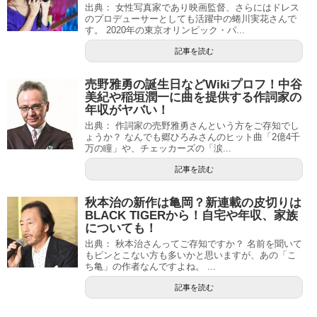
出典： 女性写真家であり映画監督、さらにはドレス
のプロデューサーとしても活躍中の蜷川実花さんで
す。 2020年の東京オリンピック・パ...
記事を読む
売野雅勇の誕生日などWikiプロフ！中谷
美紀や稲垣潤一に曲を提供する作詞家の
年収がヤバい！
出典： 作詞家の売野雅勇さんという方をご存知でし
ょうか？ なんでも郷ひろみさんのヒット曲「2億4千
万の瞳」や、チェッカーズの「涙...
記事を読む
秋本治の新作は亀岡？新連載の皮切りは
BLACK TIGERから！自宅や年収、家族
についても！
出典： 秋本治さんってご存知ですか？ 名前を聞いて
もピンとこない方も多いかと思いますが、あの「こ
ち亀」の作者なんですよね。 ...
記事を読む