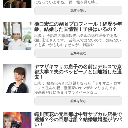
になっていますね。 第一報を見た時...
記事を読む
樋口宏江のWikiプロフィール！経歴や年
齢、結婚した夫情報！子供はいるの？
出典： 今話題の志摩観光ホテルの総料理長である、
樋口宏江さんです。 芸能人ではないので、知らない
方も多いかもしれませんが…雑誌や...
記事を読む
ヤマザキマリの息子の名前はデルスで京
都大学？夫のベッピーノとは離婚した過
去！
出典： 映画化もされ話題となった「テルマエ・ロマ
エ」の生みの親、漫画家のヤマザキマリさんです。
漫画家だけにあまりプライベートな...
記事を読む
蜷川実花の元旦那は中野サブカル店長で
逮捕？今の旦那は誰？結婚離婚歴がヤバ
い！