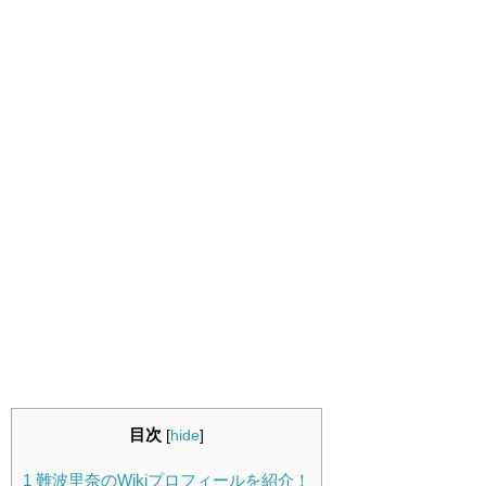
目次
[
hide
]
1
難波里奈のWikiプロフィールを紹介！