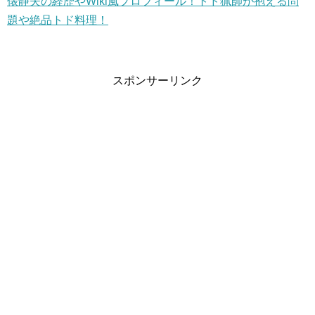
俵静夫の経歴やWiki風プロフィール！トド猟師が抱える問
題や絶品トド料理！
スポンサーリンク