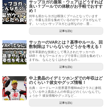
サップヨガの服装・ウェアはどうすれば
良い？プールでの体験がお手軽でおすす
め！
何年も前からヨガは根強くブームとなっています
が、今最も注目を集めているのがサップヨガなんで
す。 いったいサップヨガとは何なのか…普...
記事を読む
サッカーのVARとは？基準やルール、回
数制限は？いらないかどうかを考える！
近年革新的な技術として導入されたサッカーの
VAR！ 今もワールドカップで非常に注目を集めてい
ますね。 なんとなくはわかるもの...
記事を読む
中上貴晶のイデミツホンダでの年収はど
のくらい？彼女やグッズ情報！
出典： ロードレース世界選手権Moto2クラスに参戦
している中上貴晶さんの年収はどのくらいなんでし
ょうか？ 彼女情報やグッズなど...
記事を読む