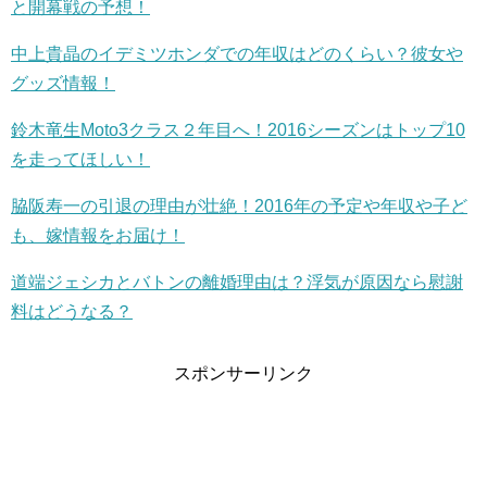
と開幕戦の予想！
中上貴晶のイデミツホンダでの年収はどのくらい？彼女や
グッズ情報！
鈴木竜生Moto3クラス２年目へ！2016シーズンはトップ10
を走ってほしい！
脇阪寿一の引退の理由が壮絶！2016年の予定や年収や子ど
も、嫁情報をお届け！
道端ジェシカとバトンの離婚理由は？浮気が原因なら慰謝
料はどうなる？
スポンサーリンク