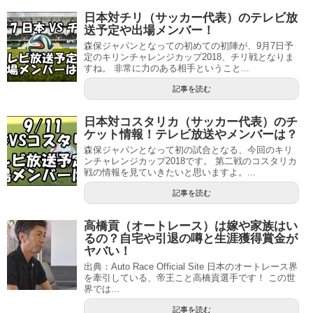
日本対チリ（サッカー代表）のテレビ放
送予定や出場メンバー！
森保ジャパンとなっての初めての初陣が、9月7日予
定のキリンチャレンジカップ2018、チリ戦となりま
すね。 非常に力のある相手ということ...
記事を読む
日本対コスタリカ（サッカー代表）のチ
ケット情報！テレビ放送やメンバーは？
森保ジャパンとなって初の試合となる、今回のキリ
ンチャレンジカップ2018です。 第二戦のコスタリカ
戦の情報を見ていきたいと思いますよ。...
記事を読む
高橋貢（オートレース）は嫁や家族はい
るの？自宅や引退の噂と生涯獲得賞金が
ヤバい！
出典：Auto Race Official Site 日本のオートレース界
を牽引している、帝王こと高橋貢選手です！ この世
界では...
記事を読む