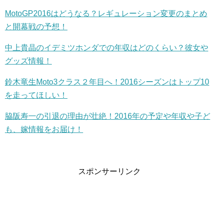
MotoGP2016はどうなる？レギュレーション変更のまとめ
と開幕戦の予想！
中上貴晶のイデミツホンダでの年収はどのくらい？彼女や
グッズ情報！
鈴木竜生Moto3クラス２年目へ！2016シーズンはトップ10
を走ってほしい！
脇阪寿一の引退の理由が壮絶！2016年の予定や年収や子ど
も、嫁情報をお届け！
スポンサーリンク