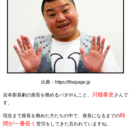
出典：https://thepage.jp
川畑泰史
吉本新喜劇の座長を務めるバタやんこと、
さんで
す。
時
現在まで座長を務めた方たちの中で、座長になるまでの
間が一番長く
苦労をしてきた言われていますね。