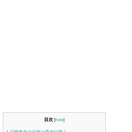
目次
[
hide
]
1
川畑泰史の元嫁は森内紀世！