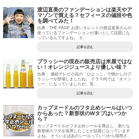
渡辺直美のファンデーションは楽天やア
マゾンで買える？セフィーヌの値段や色
を調べてみた！
出典：THE PAGE お笑いタレントの渡辺直美さんの
使っているファンデーションが凄いとして話題にな
っているんですよね。 そ...
記事を読む
プラッシーの現在の販売店は米屋ではな
い！オレンジジュースより優しい味？
出典： 連続テレビ小説の「ひよっこ」で懐かしのプ
ラッシーが登場しましたね。 ドラマ内では「オイッ
シー」になっていましたが。笑...
記事を読む
カップヌードルのフタ止めシールはいつ
からあった？新形状のWタブはいつか
ら？
カップヌードルがフタ止めシールを廃止し、新たな
新形状のフタを採用したことが話題になっています
よね。 そういえばあのシールっていつから採用さ...