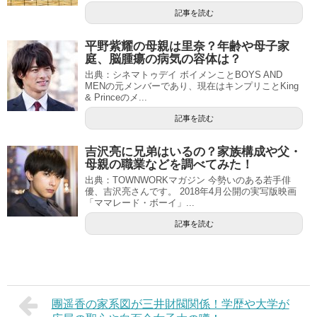
記事を読む
平野紫耀の母親は里奈？年齢や母子家
庭、脳腫瘍の病気の容体は？
出典：シネマトゥデイ ボイメンことBOYS AND
MENの元メンバーであり、現在はキンプリことKing
& Princeのメ...
記事を読む
吉沢亮に兄弟はいるの？家族構成や父・
母親の職業などを調べてみた！
出典：TOWNWORKマガジン 今勢いのある若手俳
優、吉沢亮さんです。 2018年4月公開の実写版映画
「ママレード・ボーイ」...
記事を読む
團遥香の家系図が三井財閥関係！学歴や大学が