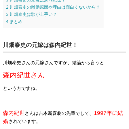
2
川畑泰史の離婚原因や理由は面白くないから？
3
川畑泰史は歌が上手い？
4
まとめ
川畑泰史の元嫁は森内紀世！
川畑泰史さんの元嫁さんですが、結論から言うと
森内紀世さん
という方ですね。
森内紀世
1997年に結
さんは吉本新喜劇の先輩でして、
婚
されています。