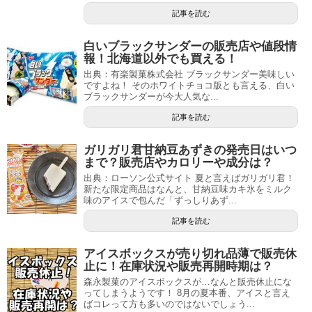
記事を読む
白いブラックサンダーの販売店や値段情
報！北海道以外でも買える！
出典：有楽製菓株式会社 ブラックサンダー美味しい
ですよね！ そのホワイトチョコ版とも言える、白い
ブラックサンダーが今大人気な...
記事を読む
ガリガリ君甘納豆あずきの発売日はいつ
まで？販売店やカロリーや成分は？
出典：ローソン公式サイト 夏と言えばガリガリ君！
新たな限定商品はなんと、甘納豆味カキ氷をミルク
味のアイスで包んだ「ずっしりあず...
記事を読む
アイスボックスが売り切れ品薄で販売休
止に！在庫状況や販売再開時期は？
森永製菓のアイスボックスが…なんと販売休止にな
ってしまうようです！ 8月の夏本番、アイスと言え
ばコレって方も多いのではないでしょう...