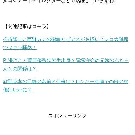
担当やアートディレクターなどで活躍していますね。
【関連記事はコチラ】
今市隆二と西野カナの指輪とピアスがお揃い？レコ大隣席
でファン騒然！
PINKYこと菅原優香は岩手出身？窪塚洋介の元嫁のんちゃ
んとの関係は？
狩野英孝の元嫁の名前と仕事は？ロンハー企画での歌の評
価はいかに？
スポンサーリンク