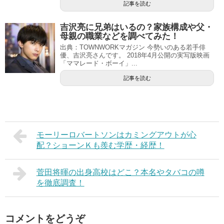
記事を読む
吉沢亮に兄弟はいるの？家族構成や父・
母親の職業などを調べてみた！
出典：TOWNWORKマガジン 今勢いのある若手俳
優、吉沢亮さんです。 2018年4月公開の実写版映画
「ママレード・ボーイ」...
記事を読む
モーリーロバートソンはカミングアウトが心
配？ショーンＫも羨む学歴・経歴！
菅田将暉の出身高校はどこ？本名やタバコの噂
を徹底調査！
コメントをどうぞ