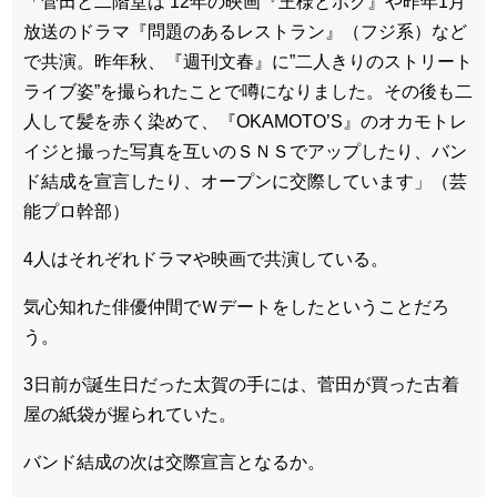
「菅田と二階堂は’12年の映画『王様とボク』や昨年1月
放送のドラマ『問題のあるレストラン』（フジ系）など
で共演。昨年秋、『週刊文春』に”二人きりのストリート
ライブ姿”を撮られたことで噂になりました。その後も二
人して髪を赤く染めて、『OKAMOTO’S』のオカモトレ
イジと撮った写真を互いのＳＮＳでアップしたり、バン
ド結成を宣言したり、オープンに交際しています」（芸
能プロ幹部）
4人はそれぞれドラマや映画で共演している。
気心知れた俳優仲間でＷデートをしたということだろ
う。
3日前が誕生日だった太賀の手には、菅田が買った古着
屋の紙袋が握られていた。
バンド結成の次は交際宣言となるか。