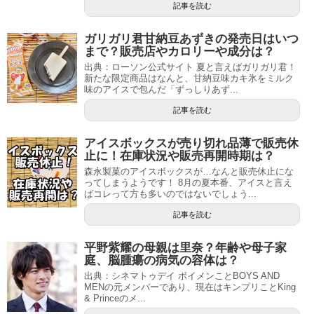
記事を読む
ガリガリ君甘納豆あずきの発売日はいつ
まで？販売店やカロリーや成分は？
出典：ローソン公式サイト 夏と言えばガリガリ君！
新たな限定商品はなんと、甘納豆味カキ氷をミルク
味のアイスで包んだ「ずっしりあず...
記事を読む
アイスボックスが売り切れ品薄で販売休
止に！在庫状況や販売再開時期は？
森永製菓のアイスボックスが…なんと販売休止にな
ってしまうようです！ 8月の夏本番、アイスと言え
ばコレって方も多いのではないでしょう...
記事を読む
平野紫耀の母親は里奈？年齢や母子家
庭、脳腫瘍の病気の容体は？
出典：シネマトゥデイ ボイメンことBOYS AND
MENの元メンバーであり、現在はキンプリことKing
& Princeのメ...