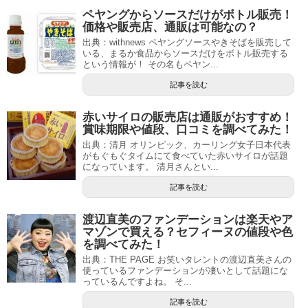
ペヤングからソースだけがボトル販売！
価格や販売店、通販は可能なの？
出典：withnews ペヤングソースやきそばを販売して
いる、まるか食品からソースだけをボトル販売する
という情報が！ その名もペヤン...
記事を読む
赤いサイロの販売店は通販がおすすめ！
賞味期限や値段、口コミを調べてみた！
出典：清月 オリンピック、カーリング女子日本代表
がもぐもぐタイムにて食べていた赤いサイロが話題
になっています。 清月さんとい...
記事を読む
渡辺直美のファンデーションは楽天やア
マゾンで買える？セフィーヌの値段や色
を調べてみた！
出典：THE PAGE お笑いタレントの渡辺直美さんの
使っているファンデーションが凄いとして話題にな
っているんですよね。 そ...
記事を読む