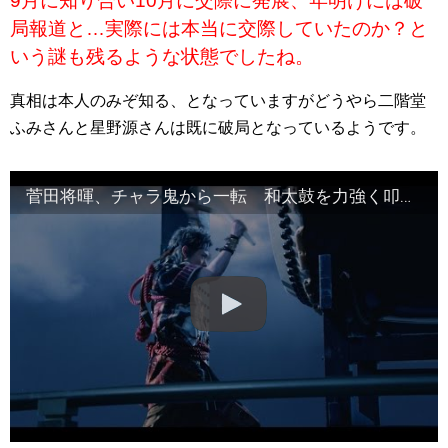
9月に知り合い10月に交際に発展、年明けには破
局報道と…実際には本当に交際していたのか？と
いう謎も残るような状態でしたね。
真相は本人のみぞ知る、となっていますがどうやら二階堂
ふみさんと星野源さんは既に破局となっているようです。
菅田将暉、チャラ鬼から一転 和太鼓を力強く叩く「雷さま」に auでんき新CM『雷さま』篇&メイキング