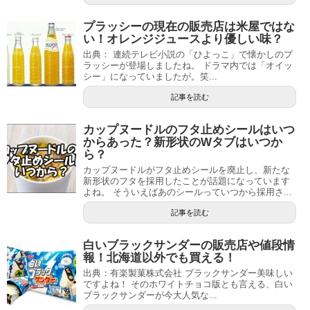
プラッシーの現在の販売店は米屋ではな
い！オレンジジュースより優しい味？
出典： 連続テレビ小説の「ひよっこ」で懐かしのプ
ラッシーが登場しましたね。 ドラマ内では「オイッ
シー」になっていましたが。笑...
記事を読む
カップヌードルのフタ止めシールはいつ
からあった？新形状のWタブはいつか
ら？
カップヌードルがフタ止めシールを廃止し、新たな
新形状のフタを採用したことが話題になっています
よね。 そういえばあのシールっていつから採用さ...
記事を読む
白いブラックサンダーの販売店や値段情
報！北海道以外でも買える！
出典：有楽製菓株式会社 ブラックサンダー美味しい
ですよね！ そのホワイトチョコ版とも言える、白い
ブラックサンダーが今大人気な...