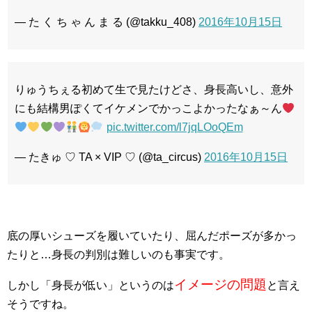
— た く ち ゃ ん ま る (@takku_408)
2016年10月15日
りゅうちぇる初めて生で見たけどさ、身長高いし、意外
にも結構男ぽくてイケメンでかっこよかったなぁ～ん
pic.twitter.com/l7jqLOoQEm
— たきゅ ♡ TA × VIP ♡ (@ta_circus)
2016年10月15日
底の厚いシューズを履いていたり、屈んだポーズが多かっ
たりと…身長の判別は難しいのも事実です。
イメージの問題
しかし「身長が低い」というのは
と言え
そうですね。