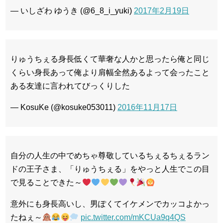
— いしざわ ゆうき (@6_8_i_yuki)
2017年2月19日
りゅうちぇる身長低くて華奢な人かと思ったら俺と同じ
くらい身長あって俺より肩幅全然あるよって会ったこと
ある友達に言われてびっくりした
— KosuKe (@kosuke053011)
2016年11月17日
自分の人生の中でめちゃ尊敬しているちぇるちぇるラン
ドの王子さま、「りゅうちぇる」をやっと人生でこの目
で見ることできた～
意外にも身長高いし、男ぽくてイケメンでカッコよかっ
たねぇ～
pic.twitter.com/mKCUa9q4QS