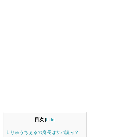
目次
[
hide
]
1
りゅうちぇるの身長はサバ読み？