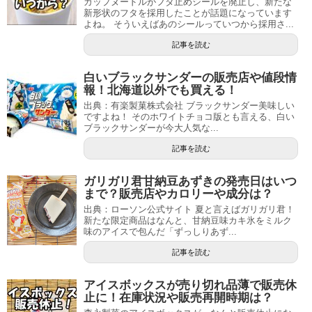
カップヌードルがフタ止めシールを廃止し、新たな
新形状のフタを採用したことが話題になっています
よね。 そういえばあのシールっていつから採用さ...
記事を読む
白いブラックサンダーの販売店や値段情
報！北海道以外でも買える！
出典：有楽製菓株式会社 ブラックサンダー美味しい
ですよね！ そのホワイトチョコ版とも言える、白い
ブラックサンダーが今大人気な...
記事を読む
ガリガリ君甘納豆あずきの発売日はいつ
まで？販売店やカロリーや成分は？
出典：ローソン公式サイト 夏と言えばガリガリ君！
新たな限定商品はなんと、甘納豆味カキ氷をミルク
味のアイスで包んだ「ずっしりあず...
記事を読む
アイスボックスが売り切れ品薄で販売休
止に！在庫状況や販売再開時期は？