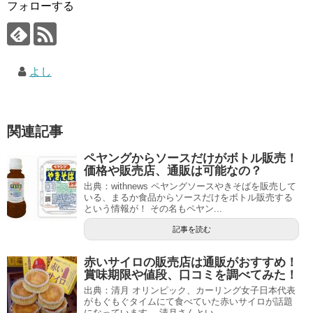
フォローする
よし
関連記事
ペヤングからソースだけがボトル販売！
価格や販売店、通販は可能なの？
出典：withnews ペヤングソースやきそばを販売して
いる、まるか食品からソースだけをボトル販売する
という情報が！ その名もペヤン...
記事を読む
赤いサイロの販売店は通販がおすすめ！
賞味期限や値段、口コミを調べてみた！
出典：清月 オリンピック、カーリング女子日本代表
がもぐもぐタイムにて食べていた赤いサイロが話題
になっています。 清月さんとい...