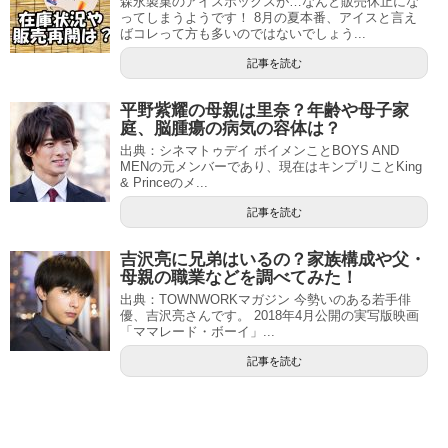
森永製菓のアイスボックスが…なんと販売休止にな
ってしまうようです！ 8月の夏本番、アイスと言え
ばコレって方も多いのではないでしょう...
記事を読む
平野紫耀の母親は里奈？年齢や母子家
庭、脳腫瘍の病気の容体は？
出典：シネマトゥデイ ボイメンことBOYS AND
MENの元メンバーであり、現在はキンプリことKing
& Princeのメ...
記事を読む
吉沢亮に兄弟はいるの？家族構成や父・
母親の職業などを調べてみた！
出典：TOWNWORKマガジン 今勢いのある若手俳
優、吉沢亮さんです。 2018年4月公開の実写版映画
「ママレード・ボーイ」...
記事を読む