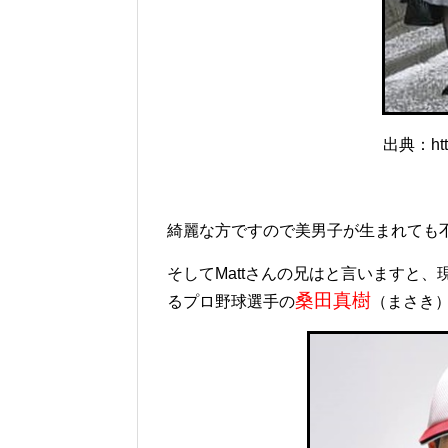
出典：http:
綺麗な方ですので美男子が生まれても
そしてMattさんの兄はと言いますと
桑田真樹
るプロ野球選手の
（まさき