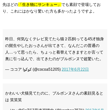
先ほどの
「生き物にサンキュー」
でも素顔で登場してお
り、これにはかなり驚いた方も多かったようですよ。
昨日、何気なくテレビ見てたら猫２匹飼ってる45才独身
の髭生やしたおっさんが出てきて、なんだこの普通の
人…って思ったら、ちょっと着替えてきますとか言って
奥に引っ込んで、出てきたのがブルボンヌで超驚いた。
— ココア كوكوا (@cocoa51205)
2017年6月22日
かわいい犬猫見てたのに、ブルボンヌさんの素顔見ると
は 笑笑笑