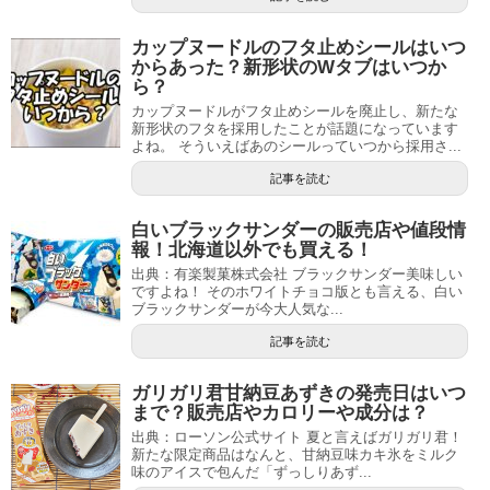
カップヌードルのフタ止めシールはいつ
からあった？新形状のWタブはいつか
ら？
カップヌードルがフタ止めシールを廃止し、新たな
新形状のフタを採用したことが話題になっています
よね。 そういえばあのシールっていつから採用さ...
記事を読む
白いブラックサンダーの販売店や値段情
報！北海道以外でも買える！
出典：有楽製菓株式会社 ブラックサンダー美味しい
ですよね！ そのホワイトチョコ版とも言える、白い
ブラックサンダーが今大人気な...
記事を読む
ガリガリ君甘納豆あずきの発売日はいつ
まで？販売店やカロリーや成分は？
出典：ローソン公式サイト 夏と言えばガリガリ君！
新たな限定商品はなんと、甘納豆味カキ氷をミルク
味のアイスで包んだ「ずっしりあず...