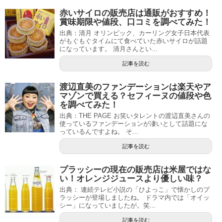
赤いサイロの販売店は通販がおすすめ！
賞味期限や値段、口コミを調べてみた！
出典：清月 オリンピック、カーリング女子日本代表
がもぐもぐタイムにて食べていた赤いサイロが話題
になっています。 清月さんとい...
記事を読む
渡辺直美のファンデーションは楽天やア
マゾンで買える？セフィーヌの値段や色
を調べてみた！
出典：THE PAGE お笑いタレントの渡辺直美さんの
使っているファンデーションが凄いとして話題にな
っているんですよね。 そ...
記事を読む
プラッシーの現在の販売店は米屋ではな
い！オレンジジュースより優しい味？
出典： 連続テレビ小説の「ひよっこ」で懐かしのプ
ラッシーが登場しましたね。 ドラマ内では「オイッ
シー」になっていましたが。笑...
記事を読む