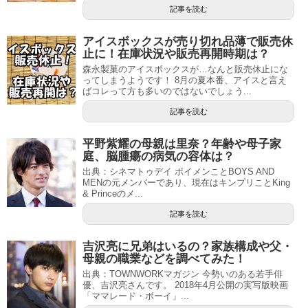
記事を読む
アイスボックスが売り切れ品薄で販売休
止に！在庫状況や販売再開時期は？
森永製菓のアイスボックスが…なんと販売休止にな
ってしまうようです！ 8月の夏本番、アイスと言え
ばコレって方も多いのではないでしょう...
記事を読む
平野紫耀の母親は里奈？年齢や母子家
庭、脳腫瘍の病気の容体は？
出典：シネマトゥデイ ボイメンことBOYS AND
MENの元メンバーであり、現在はキンプリことKing
& Princeのメ...
記事を読む
吉沢亮に兄弟はいるの？家族構成や父・
母親の職業などを調べてみた！
出典：TOWNWORKマガジン 今勢いのある若手俳
優、吉沢亮さんです。 2018年4月公開の実写版映画
「ママレード・ボーイ」...