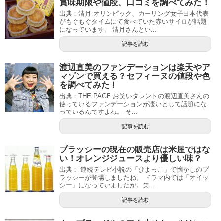
賞味期限や値段、口コミを調べてみた！
出典：清月 オリンピック、カーリング女子日本代表
がもぐもぐタイムにて食べていた赤いサイロが話題
になっています。 清月さんとい...
記事を読む
渡辺直美のファンデーションは楽天やア
マゾンで買える？セフィーヌの値段や色
を調べてみた！
出典：THE PAGE お笑いタレントの渡辺直美さんの
使っているファンデーションが凄いとして話題にな
っているんですよね。 そ...
記事を読む
プラッシーの現在の販売店は米屋ではな
い！オレンジジュースより優しい味？
出典： 連続テレビ小説の「ひよっこ」で懐かしのプ
ラッシーが登場しましたね。 ドラマ内では「オイッ
シー」になっていましたが。笑...
記事を読む