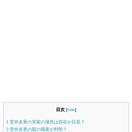
目次
[
hide
]
1
菅井友香の実家の場所は四谷か目黒？
2
菅井友香の親の職業が判明？