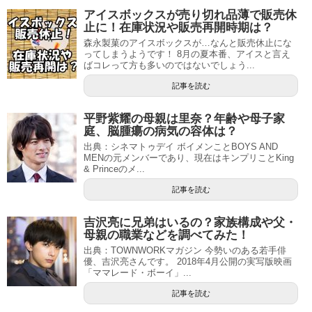
アイスボックスが売り切れ品薄で販売休
止に！在庫状況や販売再開時期は？
森永製菓のアイスボックスが…なんと販売休止にな
ってしまうようです！ 8月の夏本番、アイスと言え
ばコレって方も多いのではないでしょう...
記事を読む
平野紫耀の母親は里奈？年齢や母子家
庭、脳腫瘍の病気の容体は？
出典：シネマトゥデイ ボイメンことBOYS AND
MENの元メンバーであり、現在はキンプリことKing
& Princeのメ...
記事を読む
吉沢亮に兄弟はいるの？家族構成や父・
母親の職業などを調べてみた！
出典：TOWNWORKマガジン 今勢いのある若手俳
優、吉沢亮さんです。 2018年4月公開の実写版映画
「ママレード・ボーイ」...
記事を読む