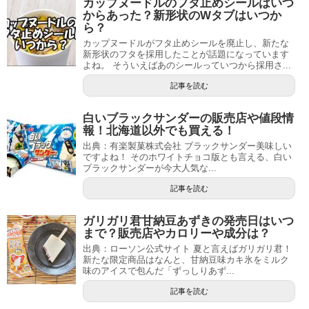
カップヌードルのフタ止めシールはいつ
からあった？新形状のWタブはいつか
ら？
カップヌードルがフタ止めシールを廃止し、新たな
新形状のフタを採用したことが話題になっています
よね。 そういえばあのシールっていつから採用さ...
記事を読む
白いブラックサンダーの販売店や値段情
報！北海道以外でも買える！
出典：有楽製菓株式会社 ブラックサンダー美味しい
ですよね！ そのホワイトチョコ版とも言える、白い
ブラックサンダーが今大人気な...
記事を読む
ガリガリ君甘納豆あずきの発売日はいつ
まで？販売店やカロリーや成分は？
出典：ローソン公式サイト 夏と言えばガリガリ君！
新たな限定商品はなんと、甘納豆味カキ氷をミルク
味のアイスで包んだ「ずっしりあず...
記事を読む