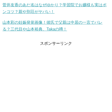
菅井友香のあだ名はなぜゆかり？学習院でお嬢様も実はポ
ンコツ？親や別荘がヤバい！
山本彩の妊娠発覚画像！彼氏で父親は中居の一言でバレ
る？三代目や山本裕典、Takaの噂！
スポンサーリンク