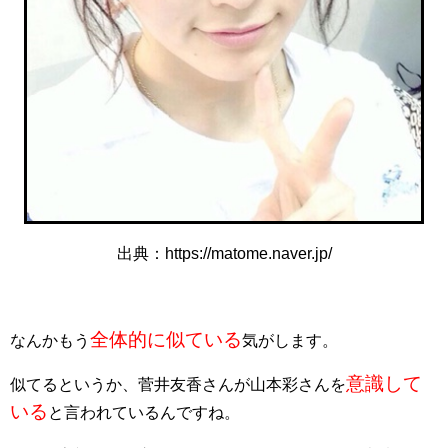
出典：https://matome.naver.jp/
全体的に似ている
なんかもう
気がします。
意識して
似てるというか、菅井友香さんが山本彩さんを
いる
と言われているんですね。