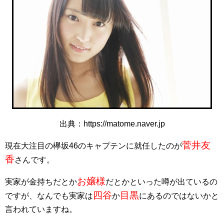
出典：https://matome.naver.jp
菅井友
現在大注目の欅坂46のキャプテンに就任したのが
香
さんです。
お嬢様
実家が金持ちだとか
だとかといった噂が出ているの
四谷
目黒
ですが、なんでも実家は
か
にあるのではないかと
言われていますね。