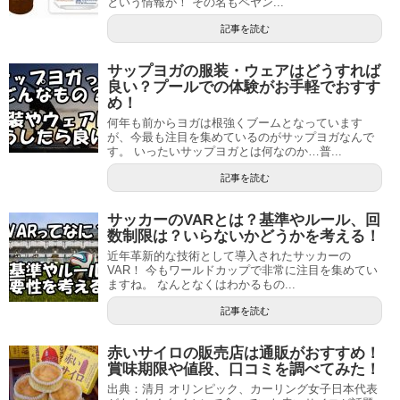
という情報が！ その名もペヤン...
記事を読む
サップヨガの服装・ウェアはどうすれば
良い？プールでの体験がお手軽でおすす
め！
何年も前からヨガは根強くブームとなっています
が、今最も注目を集めているのがサップヨガなんで
す。 いったいサップヨガとは何なのか…普...
記事を読む
サッカーのVARとは？基準やルール、回
数制限は？いらないかどうかを考える！
近年革新的な技術として導入されたサッカーの
VAR！ 今もワールドカップで非常に注目を集めてい
ますね。 なんとなくはわかるもの...
記事を読む
赤いサイロの販売店は通販がおすすめ！
賞味期限や値段、口コミを調べてみた！
出典：清月 オリンピック、カーリング女子日本代表