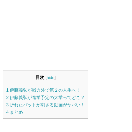
目次
[
hide
]
1
伊藤義弘が戦力外で第２の人生へ！
2
伊藤義弘が進学予定の大学ってどこ？
3
折れたバットが刺さる動画がヤバい！
4
まとめ