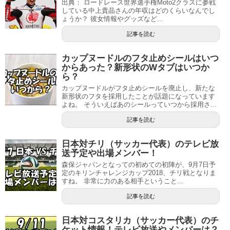
出典： ロードレース世界選手権Moto2クラスに参戦
している中上貴晶さんの年収はどのくらいなんでし
ょうか？ 彼女情報やグッズなど...
記事を読む
カップヌードルのフタ止めシールはいつ
からあった？新形状のWタブはいつか
ら？
カップヌードルがフタ止めシールを廃止し、新たな
新形状のフタを採用したことが話題になっています
よね。 そういえばあのシールっていつから採用さ...
記事を読む
日本対チリ（サッカー代表）のテレビ放
送予定や出場メンバー！
森保ジャパンとなっての初めての初陣が、9月7日予
定のキリンチャレンジカップ2018、チリ戦となりま
すね。 非常に力のある相手ということ...
記事を読む
日本対コスタリカ（サッカー代表）のチ
ケット情報！テレビ放送やメンバーは？