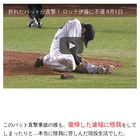
折れたバットが直撃！ ロッテ伊藤に不運 9月1日 ロッテ-日本ハム
復帰した途端に怪我
このバット直撃事故の後も、
をして
しまったりと…本当に怪我に苦しんだ現役生活でした。