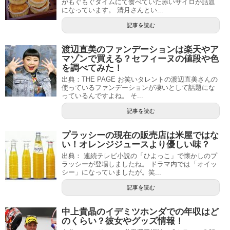
がもぐもぐタイムにて食べていた赤いサイロが話題
になっています。 清月さんとい...
記事を読む
渡辺直美のファンデーションは楽天やア
マゾンで買える？セフィーヌの値段や色
を調べてみた！
出典：THE PAGE お笑いタレントの渡辺直美さんの
使っているファンデーションが凄いとして話題にな
っているんですよね。 そ...
記事を読む
プラッシーの現在の販売店は米屋ではな
い！オレンジジュースより優しい味？
出典： 連続テレビ小説の「ひよっこ」で懐かしのプ
ラッシーが登場しましたね。 ドラマ内では「オイッ
シー」になっていましたが。笑...
記事を読む
中上貴晶のイデミツホンダでの年収はど
のくらい？彼女やグッズ情報！