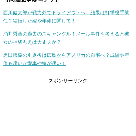
西川健太郎が戦力外でトライアウトへ！結果は打撃投手就
任？結婚した嫁や年俸に関して！
涌井秀章の過去のスキャンダル！メール事件を考えると彼
女の押切もえは大丈夫か？
黒田博樹の引退後は広島からアメリカの自宅へ？成績や年
俸も凄いが愛車や嫁が凄い！
スポンサーリンク