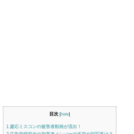
目次
[
hide
]
1
慶応ミスコンの被害者動画が流出！
2
広告学研究会の加害者メンバーの名前や顔写真は？