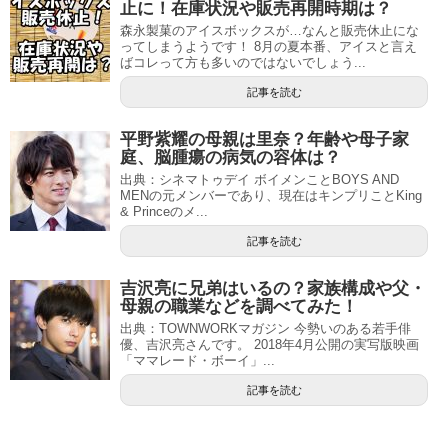
止に！在庫状況や販売再開時期は？
森永製菓のアイスボックスが…なんと販売休止にな
ってしまうようです！ 8月の夏本番、アイスと言え
ばコレって方も多いのではないでしょう...
記事を読む
平野紫耀の母親は里奈？年齢や母子家
庭、脳腫瘍の病気の容体は？
出典：シネマトゥデイ ボイメンことBOYS AND
MENの元メンバーであり、現在はキンプリことKing
& Princeのメ...
記事を読む
吉沢亮に兄弟はいるの？家族構成や父・
母親の職業などを調べてみた！
出典：TOWNWORKマガジン 今勢いのある若手俳
優、吉沢亮さんです。 2018年4月公開の実写版映画
「ママレード・ボーイ」...
記事を読む