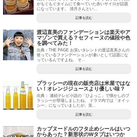
がもぐもぐタイムにて食べていた赤いサイロが話題
になっています。 清月さんとい...
記事を読む
渡辺直美のファンデーションは楽天やア
マゾンで買える？セフィーヌの値段や色
を調べてみた！
出典：THE PAGE お笑いタレントの渡辺直美さんの
使っているファンデーションが凄いとして話題にな
っているんですよね。 そ...
記事を読む
プラッシーの現在の販売店は米屋ではな
い！オレンジジュースより優しい味？
出典： 連続テレビ小説の「ひよっこ」で懐かしのプ
ラッシーが登場しましたね。 ドラマ内では「オイッ
シー」になっていましたが。笑...
記事を読む
カップヌードルのフタ止めシールはいつ
からあった？新形状のWタブはいつか