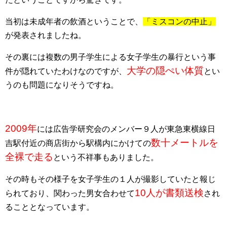
当初は未成年者の飲酒ということで、
「ミスコンの中止」
が発表されましたね。
その裏には複数の男子学生による女子学生の暴行という事
大学の隠ぺい体質
件が隠れていたわけなのですが、
とい
うのも問題になりそうですね。
2009年
には広告学研究会のメンバー９人が東急東横線日
数十メートルを
吉駅付近の商店街から駅構内にかけての
全裸で走る
という不祥事もありました。
その時もその様子を女子学生の１人が撮影していたと報じ
10人が書類送検
られており、関わった男女合わせて
され
ることとなっています。