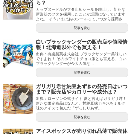
ら？
カップヌードルがフタ止めシールを廃止し、新たな
新形状のフタを採用したことが話題になっています
よね。 そういえばあのシールっていつから採用さ...
記事を読む
白いブラックサンダーの販売店や値段情
報！北海道以外でも買える！
出典：有楽製菓株式会社 ブラックサンダー美味しい
ですよね！ そのホワイトチョコ版とも言える、白い
ブラックサンダーが今大人気な...
記事を読む
ガリガリ君甘納豆あずきの発売日はいつ
まで？販売店やカロリーや成分は？
出典：ローソン公式サイト 夏と言えばガリガリ君！
新たな限定商品はなんと、甘納豆味カキ氷をミルク
味のアイスで包んだ「ずっしりあず...
記事を読む
アイスボックスが売り切れ品薄で販売休