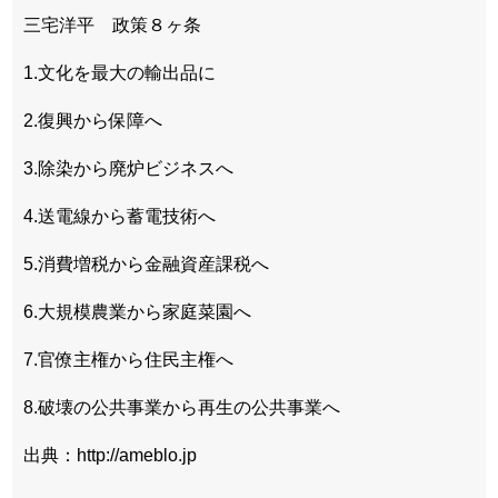
三宅洋平 政策８ヶ条
1.文化を最大の輸出品に
2.復興から保障へ
3.除染から廃炉ビジネスへ
4.送電線から蓄電技術へ
5.消費増税から金融資産課税へ
6.大規模農業から家庭菜園へ
7.官僚主権から住民主権へ
8.破壊の公共事業から再生の公共事業へ
出典：http://ameblo.jp