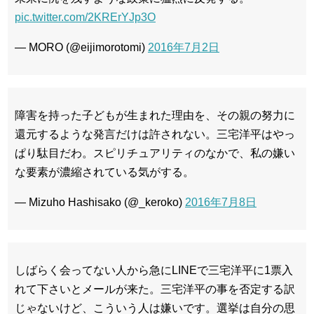
pic.twitter.com/2KRErYJp3O
— MORO (@eijimorotomi)
2016年7月2日
障害を持った子どもが生まれた理由を、その親の努力に
還元するような発言だけは許されない。三宅洋平はやっ
ぱり駄目だわ。スピリチュアリティのなかで、私の嫌い
な要素が濃縮されている気がする。
— Mizuho Hashisako (@_keroko)
2016年7月8日
しばらく会ってない人から急にLINEで三宅洋平に1票入
れて下さいとメールが来た。三宅洋平の事を否定する訳
じゃないけど、こういう人は嫌いです。選挙は自分の思