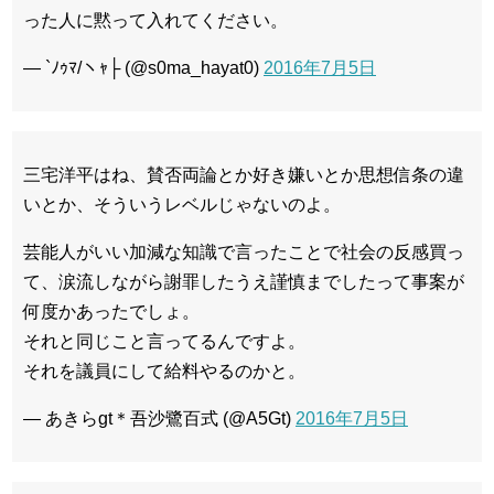
った人に黙って入れてください。
— `ﾉｩﾏ/ヽｬ├ (@s0ma_hayat0)
2016年7月5日
三宅洋平はね、賛否両論とか好き嫌いとか思想信条の違
いとか、そういうレベルじゃないのよ。
芸能人がいい加減な知識で言ったことで社会の反感買っ
て、涙流しながら謝罪したうえ謹慎までしたって事案が
何度かあったでしょ。
それと同じこと言ってるんですよ。
それを議員にして給料やるのかと。
— あきらgt＊吾沙鷺百式 (@A5Gt)
2016年7月5日