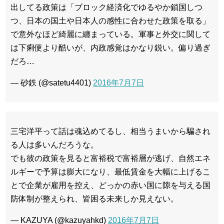
出してる政策は「ブロック経済化でゆるやか鎖国しつ
つ、日本の国土や日本人の感性に合わせた政策を取る」
で意外なほど綺麗に纏まっている。軍事と外交に関して
は下痢便より酷いが、内政感覚はかなり鋭い。偏り過ぎ
だろ…
— 砂鉄 (@satetu4401)
2016年7月7日
三宅洋平って話は魂込めてるし、相当うまいから騙され
る人は多いんだろうな。
でも彼の政策を見ると富裕税で富裕層が逃げ、自然エネ
ルギーで予算は膨大になり、最低賃金を大幅に上げるこ
とで企業が雇用を控え、どっかの赤い国に隙を与える国
防体制が整えられ、皆困る未来しか見えない。
— KAZUYA (@kazuyahkd)
2016年7月7日