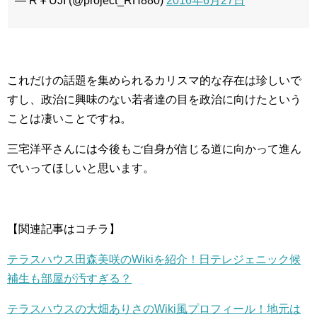
— R￥UJI (@project_RH880)
2016年6月27日
これだけの話題を集められるカリスマ的な存在は珍しいで
すし、政治に興味のない若者達の目を政治に向けたという
ことは凄いことですね。
三宅洋平さんには今後もご自身が信じる道に向かって進ん
でいってほしいと思います。
【関連記事はコチラ】
テラスハウス田森美咲のWikiを紹介！日テレジェニック候
補生も部屋が汚すぎる？
テラスハウスの大畑ありさのWiki風プロフィール！地元は