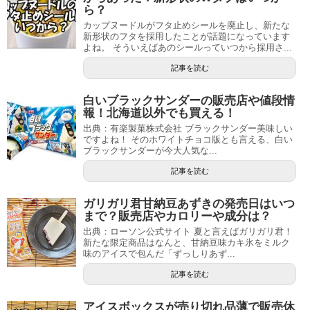
ら？
カップヌードルがフタ止めシールを廃止し、新たな
新形状のフタを採用したことが話題になっています
よね。 そういえばあのシールっていつから採用さ...
記事を読む
白いブラックサンダーの販売店や値段情
報！北海道以外でも買える！
出典：有楽製菓株式会社 ブラックサンダー美味しい
ですよね！ そのホワイトチョコ版とも言える、白い
ブラックサンダーが今大人気な...
記事を読む
ガリガリ君甘納豆あずきの発売日はいつ
まで？販売店やカロリーや成分は？
出典：ローソン公式サイト 夏と言えばガリガリ君！
新たな限定商品はなんと、甘納豆味カキ氷をミルク
味のアイスで包んだ「ずっしりあず...
記事を読む
アイスボックスが売り切れ品薄で販売休