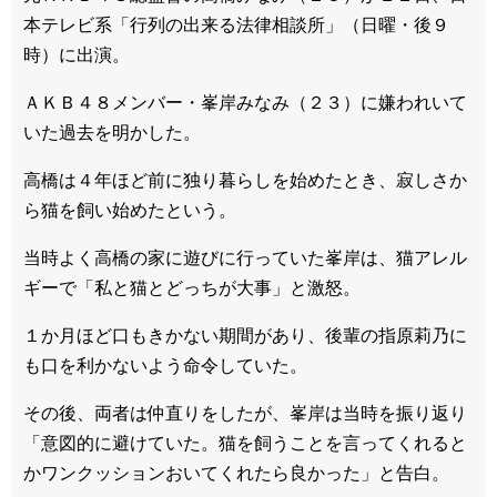
本テレビ系「行列の出来る法律相談所」（日曜・後９
時）に出演。
ＡＫＢ４８メンバー・峯岸みなみ（２３）に嫌われいて
いた過去を明かした。
高橋は４年ほど前に独り暮らしを始めたとき、寂しさか
ら猫を飼い始めたという。
当時よく高橋の家に遊びに行っていた峯岸は、猫アレル
ギーで「私と猫とどっちが大事」と激怒。
１か月ほど口もきかない期間があり、後輩の指原莉乃に
も口を利かないよう命令していた。
その後、両者は仲直りをしたが、峯岸は当時を振り返り
「意図的に避けていた。猫を飼うことを言ってくれると
かワンクッションおいてくれたら良かった」と告白。