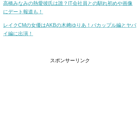
高橋みなみの熱愛彼氏は誰？IT会社員との馴れ初めや画像
にデート報道も！
レイクCMの女優はAKBの木﨑ゆりあ！バカップル編とヤバ
イ編に出演！
スポンサーリンク