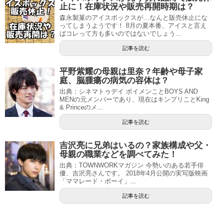
止に！在庫状況や販売再開時期は？
森永製菓のアイスボックスが…なんと販売休止にな
ってしまうようです！ 8月の夏本番、アイスと言え
ばコレって方も多いのではないでしょう...
記事を読む
平野紫耀の母親は里奈？年齢や母子家
庭、脳腫瘍の病気の容体は？
出典：シネマトゥデイ ボイメンことBOYS AND
MENの元メンバーであり、現在はキンプリことKing
& Princeのメ...
記事を読む
吉沢亮に兄弟はいるの？家族構成や父・
母親の職業などを調べてみた！
出典：TOWNWORKマガジン 今勢いのある若手俳
優、吉沢亮さんです。 2018年4月公開の実写版映画
「ママレード・ボーイ」...
記事を読む