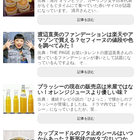
出典：清月 オリンピック、カーリング女子日本代表
がもぐもぐタイムにて食べていた赤いサイロが話題
になっています。 清月さんとい...
記事を読む
渡辺直美のファンデーションは楽天やア
マゾンで買える？セフィーヌの値段や色
を調べてみた！
出典：THE PAGE お笑いタレントの渡辺直美さんの
使っているファンデーションが凄いとして話題にな
っているんですよね。 そ...
記事を読む
プラッシーの現在の販売店は米屋ではな
い！オレンジジュースより優しい味？
出典： 連続テレビ小説の「ひよっこ」で懐かしのプ
ラッシーが登場しましたね。 ドラマ内では「オイッ
シー」になっていましたが。笑...
記事を読む
カップヌードルのフタ止めシールはいつ
からあった？新形状のWタブはいつか