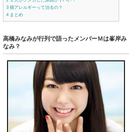
3
猫アレルギーって治るの？
4
まとめ
高橋みなみが行列で語ったメンバーＭは峯岸み
なみ？