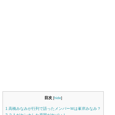
目次
[
hide
]
1
高橋みなみが行列で語ったメンバーＭは峯岸みなみ？
2
２人がケンカした原因がヤバい！