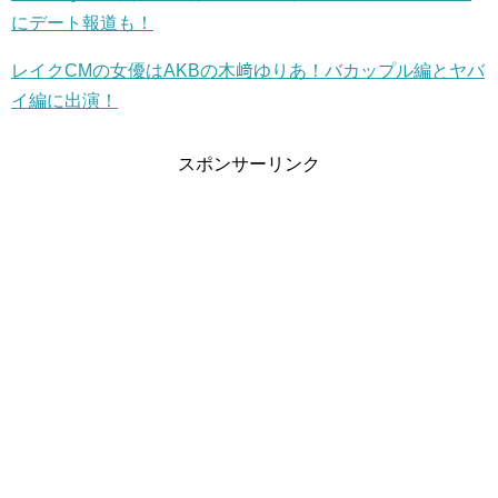
にデート報道も！
レイクCMの女優はAKBの木﨑ゆりあ！バカップル編とヤバ
イ編に出演！
スポンサーリンク