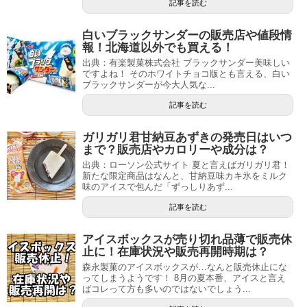
記事を読む
白いブラックサンダーの販売店や値段情
報！北海道以外でも買える！
出典：有楽製菓株式会社 ブラックサンダー美味しい
ですよね！ そのホワイトチョコ版とも言える、白い
ブラックサンダーが今大人気な...
記事を読む
ガリガリ君甘納豆あずきの発売日はいつ
まで？販売店やカロリーや成分は？
出典：ローソン公式サイト 夏と言えばガリガリ君！
新たな限定商品はなんと、甘納豆味カキ氷をミルク
味のアイスで包んだ「ずっしりあず...
記事を読む
アイスボックスが売り切れ品薄で販売休
止に！在庫状況や販売再開時期は？
森永製菓のアイスボックスが…なんと販売休止にな
ってしまうようです！ 8月の夏本番、アイスと言え
ばコレって方も多いのではないでしょう...