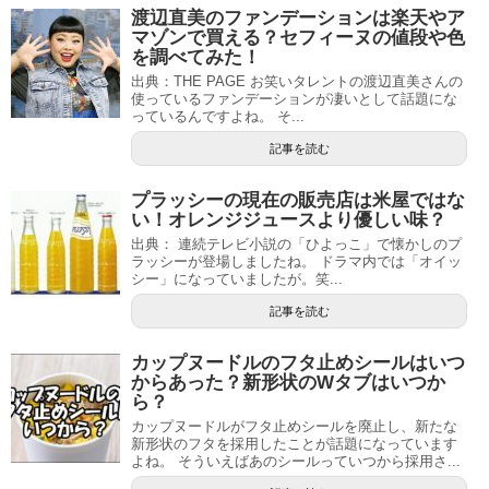
渡辺直美のファンデーションは楽天やア
マゾンで買える？セフィーヌの値段や色
を調べてみた！
出典：THE PAGE お笑いタレントの渡辺直美さんの
使っているファンデーションが凄いとして話題にな
っているんですよね。 そ...
記事を読む
プラッシーの現在の販売店は米屋ではな
い！オレンジジュースより優しい味？
出典： 連続テレビ小説の「ひよっこ」で懐かしのプ
ラッシーが登場しましたね。 ドラマ内では「オイッ
シー」になっていましたが。笑...
記事を読む
カップヌードルのフタ止めシールはいつ
からあった？新形状のWタブはいつか
ら？
カップヌードルがフタ止めシールを廃止し、新たな
新形状のフタを採用したことが話題になっています
よね。 そういえばあのシールっていつから採用さ...