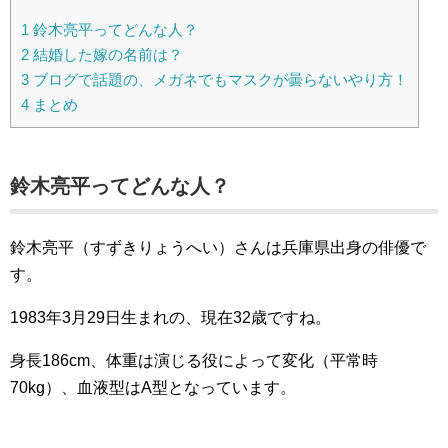
1
鈴木亮平ってどんな人？
2
結婚した嫁の名前は？
3
ブログで話題の、メガネでもマスクが曇らないやり方！
4
まとめ
鈴木亮平ってどんな人？
鈴木亮平（すずきりょうへい）さんは兵庫県出身の俳優で
す。
1983年3月29日生まれの、現在32歳ですね。
身長186cm、体重は演じる役によって変化（平常時
70kg）、血液型はA型となっています。