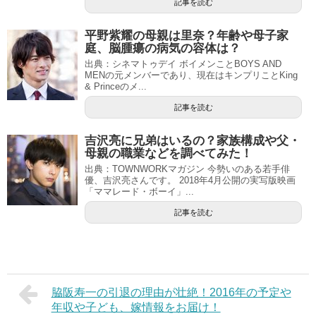
記事を読む
平野紫耀の母親は里奈？年齢や母子家
庭、脳腫瘍の病気の容体は？
出典：シネマトゥデイ ボイメンことBOYS AND
MENの元メンバーであり、現在はキンプリことKing
& Princeのメ...
記事を読む
吉沢亮に兄弟はいるの？家族構成や父・
母親の職業などを調べてみた！
出典：TOWNWORKマガジン 今勢いのある若手俳
優、吉沢亮さんです。 2018年4月公開の実写版映画
「ママレード・ボーイ」...
記事を読む
脇阪寿一の引退の理由が壮絶！2016年の予定や
年収や子ども、嫁情報をお届け！