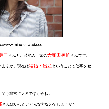
://www.miho-ohwada.com
美子
大和田美帆
さんと、芸能人一家の
さんです。
結婚・出産
いますが、現在は
ということで仕事をセー
期間も非常に大変ですからね。
那
さんはいったいどんな方なのでしょうか？