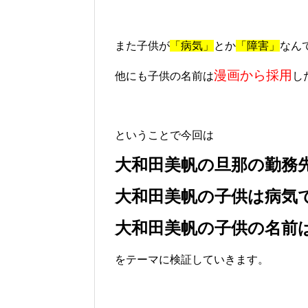
また子供が
「病気」
とか
「障害」
なん
漫画から採用
他にも子供の名前は
し
ということで今回は
大和田美帆の旦那の勤務
大和田美帆の子供は病気
大和田美帆の子供の名前
をテーマに検証していきます。