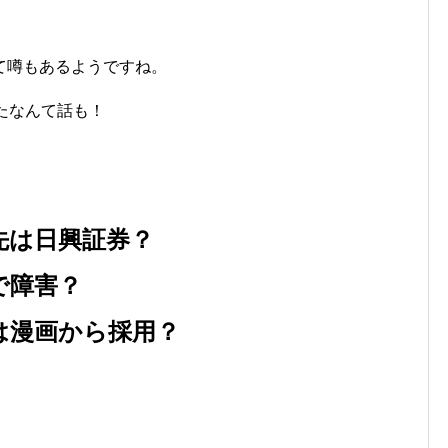
て噂もあるようですね。
たなんて話も！
先は日興証券？
で障害？
は漫画から採用？