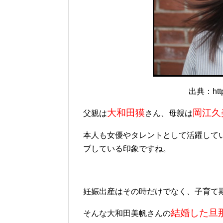
出典：http
大和田獏
岡江久
父親は
さん、母親は
本人も女優やタレントとして活躍して
ブしている印象ですね。
妊娠出産はその時だけでなく、子育て
結婚した旦
そんな大和田美帆さんの