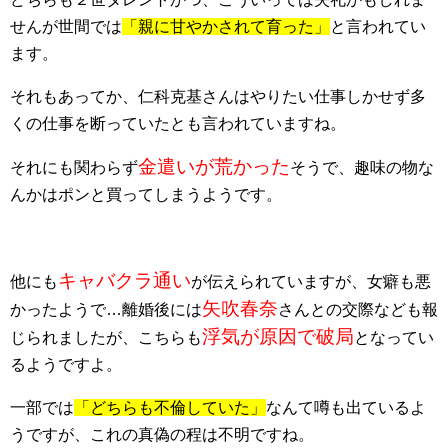
せんが世間では
「親に甘やかされて育った」
と言われてい
ます。
それもあってか、仁科克基さんはやりたい仕事しかせず多
くの仕事を断っていたとも言われていますね。
金遣いが荒かった
それにも関わらず
そうで、趣味の物な
んかはポンと買ってしまうようです。
キャバクラ通い
他にも
が伝えられていますが、女癖も悪
矢吹春奈
かったようで…離婚後には
さんとの交際なども報
浮気が原因で破局
じられましたが、こちらも
となってい
るようですよ。
一部では
「どちらも不倫していた」
なんて噂も出ているよ
うですが、これの真偽の程は不明ですね。