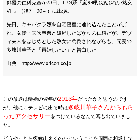
俳優の仁科克基が23日、TBS系『嵐を呼ぶあぶない熟女
VIII』（後7：00～）に出演。
先日、キャバクラ嬢を自宅寝室に連れ込んだことがば
れ、女優・矢吹春奈と破局したばかりの仁科だが、デヴ
ィ夫人をはじめとした熟女に罵倒されながらも、元妻の
多岐川華子と「再婚したい」と告白した。
出典：http://www.oricon.co.jp
2013年
この放送は離婚の翌年の
だったかと思うのです
多岐川華子さんからもら
が、他にもテレビに出る時は
ったアクセサリー
をつけているなんて噂も出ていまし
た。
どうやったら復縁出来るのかということを周囲に相談して