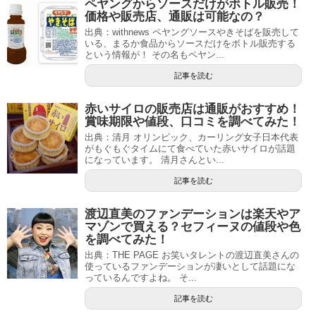
ペヤングからソースだけがボトル販売！
価格や販売店、通販は可能なの？
出典：withnews ペヤングソースやきそばを販売して
いる、まるか食品からソースだけをボトル販売する
という情報が！ その名もペヤン...
記事を読む
赤いサイロの販売店は通販がおすすめ！
賞味期限や値段、口コミを調べてみた！
出典：清月 オリンピック、カーリング女子日本代表
がもぐもぐタイムにて食べていた赤いサイロが話題
になっています。 清月さんとい...
記事を読む
渡辺直美のファンデーションは楽天やア
マゾンで買える？セフィーヌの値段や色
を調べてみた！
出典：THE PAGE お笑いタレントの渡辺直美さんの
使っているファンデーションが凄いとして話題にな
っているんですよね。 そ...
記事を読む