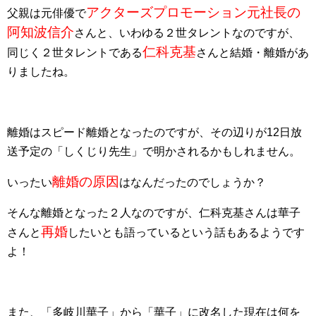
アクターズプロモーション元社長の
父親は元俳優で
阿知波信介
さんと、いわゆる２世タレントなのですが、
仁科克基
同じく２世タレントである
さんと結婚・離婚があ
りましたね。
離婚はスピード離婚となったのですが、その辺りが12日放
送予定の「しくじり先生」で明かされるかもしれません。
離婚の原因
いったい
はなんだったのでしょうか？
そんな離婚となった２人なのですが、仁科克基さんは華子
再婚
さんと
したいとも語っているという話もあるようです
よ！
また、「多岐川華子」から「華子」に改名した現在は何を