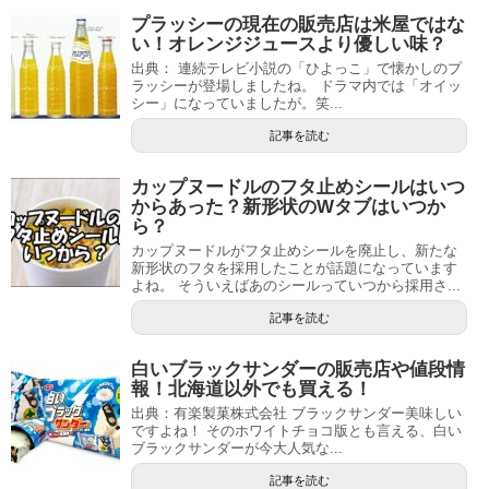
プラッシーの現在の販売店は米屋ではな
い！オレンジジュースより優しい味？
出典： 連続テレビ小説の「ひよっこ」で懐かしのプ
ラッシーが登場しましたね。 ドラマ内では「オイッ
シー」になっていましたが。笑...
記事を読む
カップヌードルのフタ止めシールはいつ
からあった？新形状のWタブはいつか
ら？
カップヌードルがフタ止めシールを廃止し、新たな
新形状のフタを採用したことが話題になっています
よね。 そういえばあのシールっていつから採用さ...
記事を読む
白いブラックサンダーの販売店や値段情
報！北海道以外でも買える！
出典：有楽製菓株式会社 ブラックサンダー美味しい
ですよね！ そのホワイトチョコ版とも言える、白い
ブラックサンダーが今大人気な...
記事を読む