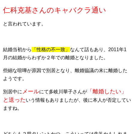
仁科克基さんのキャバクラ通い
と言われています。
結婚当初から
「性格の不一致」
なんて話もあり、2011年1
月の結婚からわずか２年での離婚となりました。
些細な喧嘩が原因で別居となり、離婚協議の末に離婚した
ようです。
メール
「離婚したい」
別居中に
にて多岐川華子さんが
と送った
いう情報もありましたが、後に本人が否定してい
ますね。
どちらも２世タレントかつ、こういっては失礼かもしれま