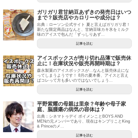
ガリガリ君甘納豆あずきの発売日はいつ
まで？販売店やカロリーや成分は？
出典：ローソン公式サイト 夏と言えばガリガリ君！
新たな限定商品はなんと、甘納豆味カキ氷をミルク
味のアイスで包んだ「ずっしりあず...
記事を読む
アイスボックスが売り切れ品薄で販売休
止に！在庫状況や販売再開時期は？
森永製菓のアイスボックスが…なんと販売休止にな
ってしまうようです！ 8月の夏本番、アイスと言え
ばコレって方も多いのではないでしょう...
記事を読む
平野紫耀の母親は里奈？年齢や母子家
庭、脳腫瘍の病気の容体は？
出典：シネマトゥデイ ボイメンことBOYS AND
MENの元メンバーであり、現在はキンプリことKing
& Princeのメ...
記事を読む