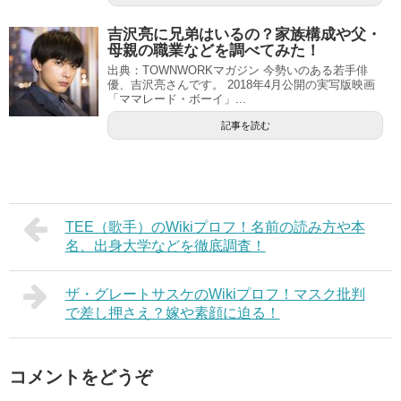
吉沢亮に兄弟はいるの？家族構成や父・
母親の職業などを調べてみた！
出典：TOWNWORKマガジン 今勢いのある若手俳
優、吉沢亮さんです。 2018年4月公開の実写版映画
「ママレード・ボーイ」...
記事を読む
TEE（歌手）のWikiプロフ！名前の読み方や本
名、出身大学などを徹底調査！
ザ・グレートサスケのWikiプロフ！マスク批判
で差し押さえ？嫁や素顔に迫る！
コメントをどうぞ